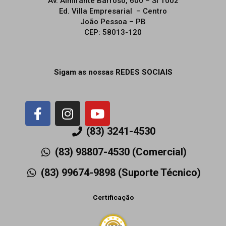
Av. Almirante Barroso, 600 – Sl 1002
Ed. Villa Empresarial – Centro
João Pessoa – PB
CEP: 58013-120
Sigam as nossas REDES SOCIAIS
F
I
Y
a
n
o
c
s
u
(83) 3241-4530
e
t
t
(83) 98807-4530 (Comercial)
b
a
u
o
g
b
(83) 99674-9898 (Suporte Técnico)
o
r
e
k
a
Certificação
-
m
f