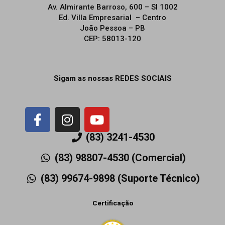
Av. Almirante Barroso, 600 – Sl 1002
Ed. Villa Empresarial – Centro
João Pessoa – PB
CEP: 58013-120
Sigam as nossas REDES SOCIAIS
F
I
Y
a
n
o
c
s
u
(83) 3241-4530
e
t
t
(83) 98807-4530 (Comercial)
b
a
u
o
g
b
(83) 99674-9898 (Suporte Técnico)
o
r
e
k
a
Certificação
-
m