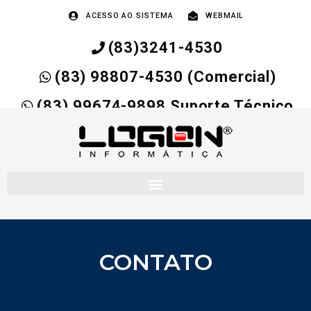
Ir
ACESSO AO SISTEMA
WEBMAIL
para
o
(83)3241-4530
conteúdo
(83) 98807-4530 (Comercial)
(83) 99674-9898 Suporte Técnico
CONTATO